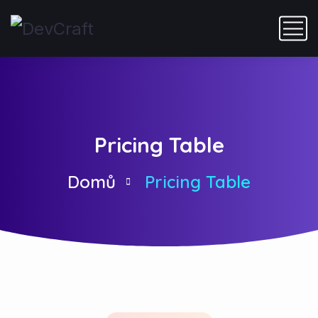
Pricing Table
Domů
Pricing Table