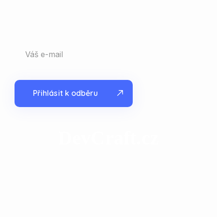
aktuální informace o nejnovějších trendech v
digitálním marketingu a exkluzivní tipy a postřehy.
Přihlásit k odběru
D
e
v
C
r
a
f
t
.
c
z
Copy © 2025
DevCraft.cz