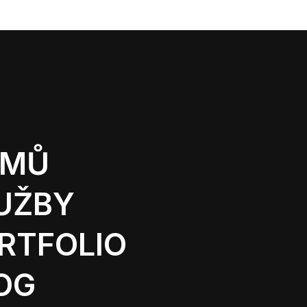
OMŮ
UŽBY
RTFOLIO
OG