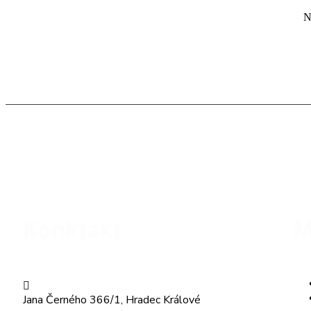
N
Konktakt
M
Jana Černého 366/1, Hradec Králové