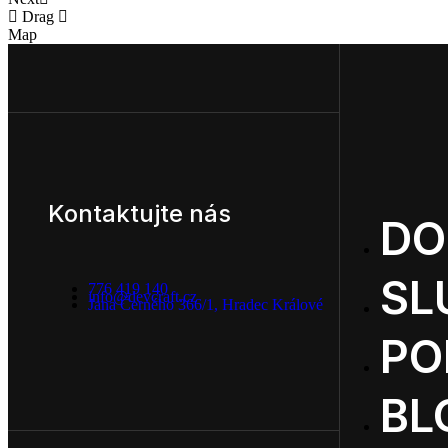
Drag
Map
Kontaktujte nás
D
SL
776 419 140
info@devcraft.cz
Jana Černého 366/1, Hradec Králové
PO
BL