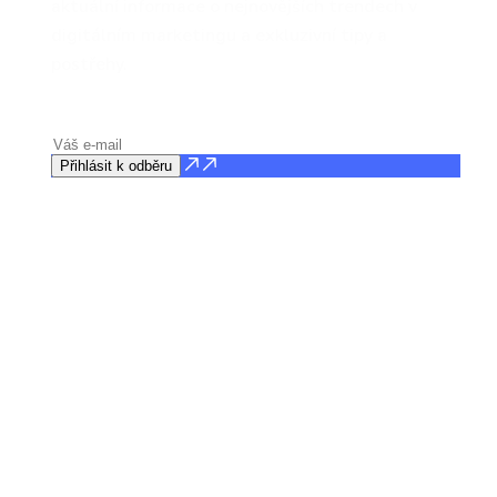
aktuální informace o nejnovějších trendech v
digitálním marketingu a exkluzivní tipy a
postřehy.
Přihlásit k odběru