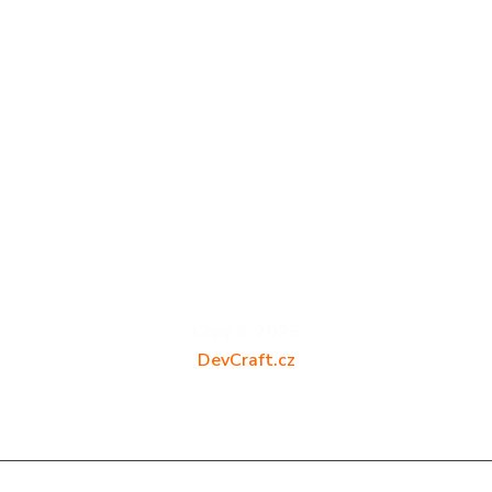
D
e
v
C
r
a
f
t
.
c
z
Copy © 2025
DevCraft.cz